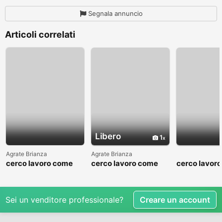
Segnala annuncio
Articoli correlati
Libero
1
Agrate Brianza
Agrate Brianza
cerco lavoro come
cerco lavoro come
cerco lavor
fattorino
commesso addetto
fattorino
reparti
Sei un venditore professionale?
Creare un account