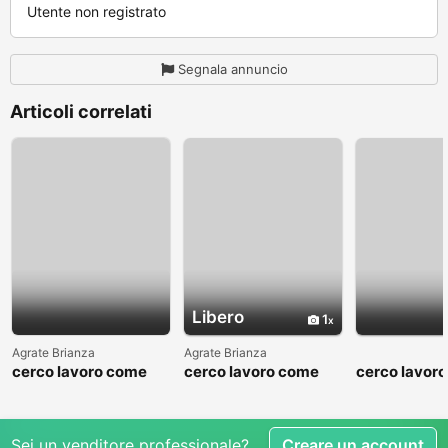
Utente non registrato
Segnala annuncio
Articoli correlati
Libero
1
Agrate Brianza
Agrate Brianza
cerco lavoro come
cerco lavoro come
cerco lavor
fattorino
commesso addetto
fattorino
reparti
Sei un venditore professionale?
Creare un account