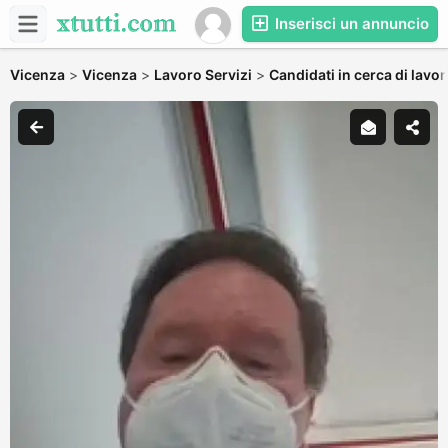
Inserisci un annuncio
Vicenza
>
Vicenza
>
Lavoro Servizi
>
Candidati in cerca di lavo