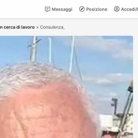
Messaggi
Posizione
Accedi/R
in cerca di lavoro
>
Consulenza,