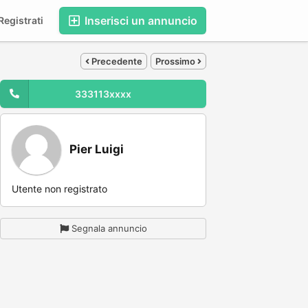
Inserisci un annuncio
egistrati
Precedente
Prossimo
333113xxxx
Pier Luigi
Utente non registrato
Segnala annuncio