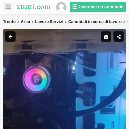
Inserisci un annuncio
Trento
>
Arco
>
Lavoro Servizi
>
Candidati in cerca di lavoro
>
A