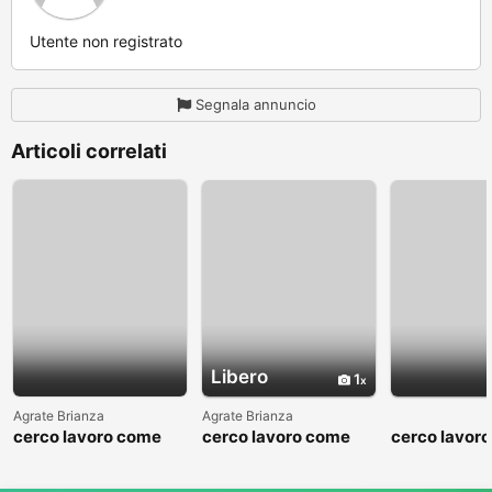
Utente non registrato
Segnala annuncio
Articoli correlati
Libero
1
Agrate Brianza
Agrate Brianza
cerco lavoro come
cerco lavoro come
cerco lavor
fattorino
commesso addetto
fattorino
reparti