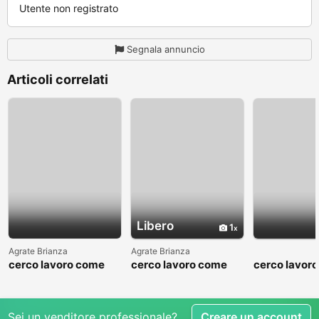
Utente non registrato
Segnala annuncio
Articoli correlati
Libero
1
Agrate Brianza
Agrate Brianza
cerco lavoro come
cerco lavoro come
cerco lavor
fattorino
commesso addetto
fattorino
reparti
Sei un venditore professionale?
Creare un account