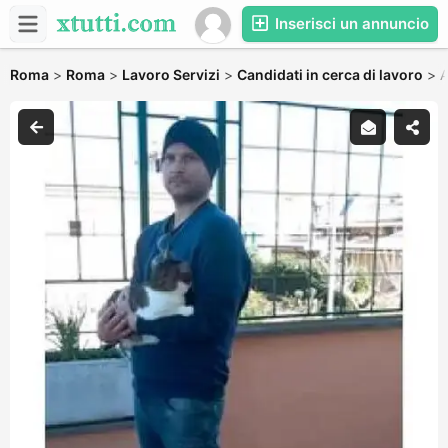
Inserisci un annuncio
Roma
>
Roma
>
Lavoro Servizi
>
Candidati in cerca di lavoro
>
A