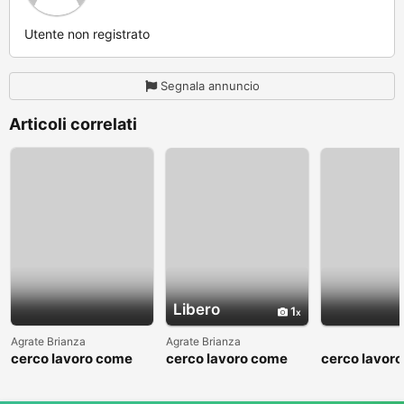
Utente non registrato
Segnala annuncio
Articoli correlati
Libero
1
Agrate Brianza
Agrate Brianza
cerco lavoro come
cerco lavoro come
cerco lavor
fattorino
commesso addetto
fattorino
reparti