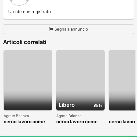
Utente non registrato
Segnala annuncio
Articoli correlati
Libero
1
Agrate Brianza
Agrate Brianza
cerco lavoro come
cerco lavoro come
cerco lavor
fattorino
commesso addetto
fattorino
reparti