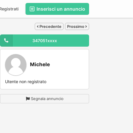
Inserisci un annuncio
egistrati
Precedente
Prossimo
347051xxxx
Michele
Utente non registrato
Segnala annuncio