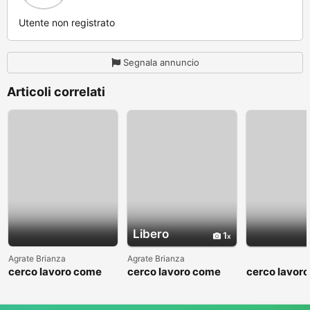
Utente non registrato
Segnala annuncio
Articoli correlati
Libero
1
Agrate Brianza
Agrate Brianza
cerco lavoro come
cerco lavoro come
cerco lavor
fattorino
commesso addetto
fattorino
reparti