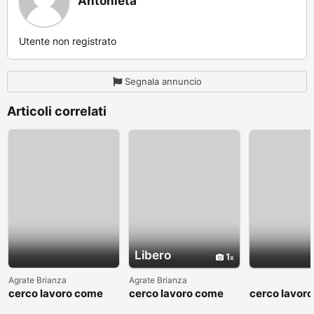
Antonieta
Utente non registrato
Segnala annuncio
Articoli correlati
Libero
1
Agrate Brianza
Agrate Brianza
cerco lavoro come
cerco lavoro come
cerco lavor
fattorino
commesso addetto
fattorino