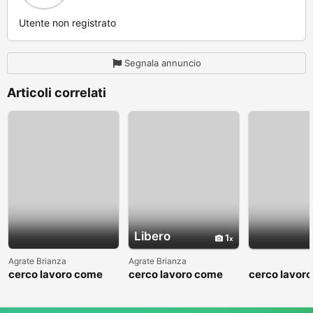
Utente non registrato
Segnala annuncio
Articoli correlati
Libero
1
Agrate Brianza
Agrate Brianza
cerco lavoro come
cerco lavoro come
cerco lavor
fattorino
commesso addetto
fattorino
reparti