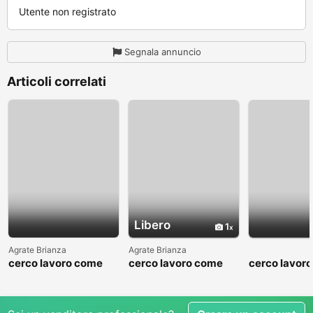
Utente non registrato
Segnala annuncio
Articoli correlati
Libero
1
Agrate Brianza
Agrate Brianza
cerco lavoro come
cerco lavoro come
cerco lavor
fattorino
commesso addetto
fattorino
reparti