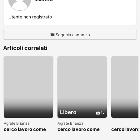
Utente non registrato
Segnala annuncio
Articoli correlati
Libero
1
Agrate Brianza
Agrate Brianza
cerco lavoro come
cerco lavoro come
cerco lavor
fattorino
commesso addetto
fattorino
reparti