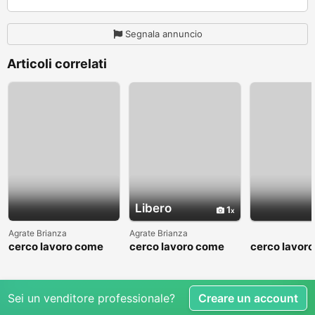
Segnala annuncio
Articoli correlati
Libero
1
Agrate Brianza
Agrate Brianza
cerco lavoro come
cerco lavoro come
cerco lavor
fattorino
commesso addetto
fattorino
reparti
Sei un venditore professionale?
Creare un account