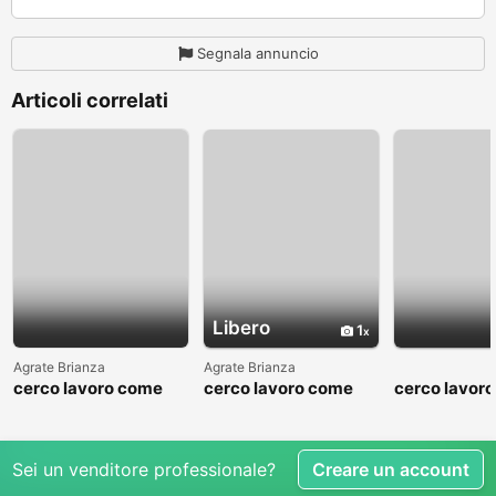
Segnala annuncio
Articoli correlati
Libero
1
Agrate Brianza
Agrate Brianza
cerco lavoro come
cerco lavoro come
cerco lavor
fattorino
commesso addetto
fattorino
reparti
Sei un venditore professionale?
Creare un account