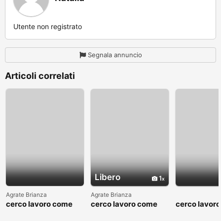
Utente non registrato
Segnala annuncio
Articoli correlati
Libero
1
Agrate Brianza
Agrate Brianza
cerco lavoro come
cerco lavoro come
cerco lavor
fattorino
commesso addetto
fattorino
reparti