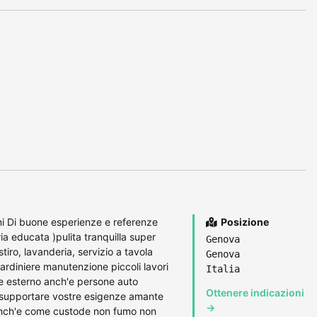
ni Di buone esperienze e referenze
Posizione
a educata )pulita tranquilla super
Genova
iro, lavanderia, servizio a tavola
Genova
ardiniere manutenzione piccoli lavori
Italia
 e esterno anch'e persone auto
Ottenere indicazioni
 supportare vostre esigenze amante
→
 anch'e come custode non fumo non