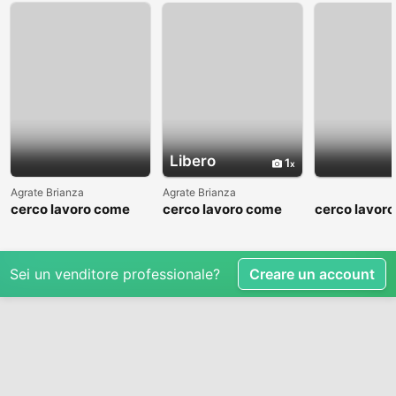
Libero
1
Agrate Brianza
Agrate Brianza
cerco lavoro come
cerco lavoro come
cerco lavor
fattorino
commesso addetto
fattorino
reparti
Sei un venditore professionale?
Creare un account