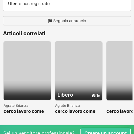
Utente non registrato
Segnala annuncio
Articoli correlati
Libero
1
Agrate Brianza
Agrate Brianza
cerco lavoro come
cerco lavoro come
cerco lavor
fattorino
commesso addetto
fattorino
reparti
Sei un venditore professionale?
Creare un account