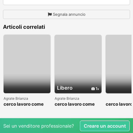
Segnala annuncio
Articoli correlati
Libero
1
Agrate Brianza
Agrate Brianza
cerco lavoro come
cerco lavoro come
cerco lavor
fattorino
commesso addetto
fattorino
reparti
Sei un venditore professionale?
Creare un account