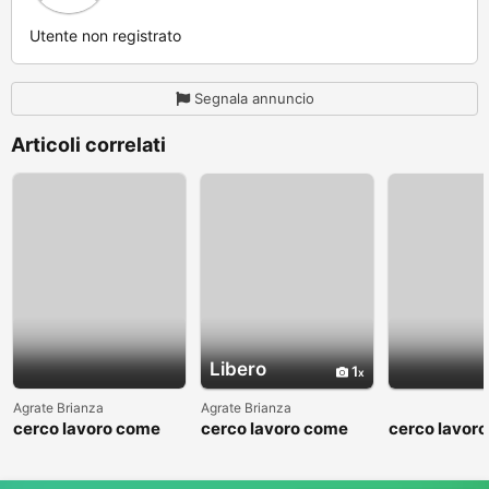
Utente non registrato
Segnala annuncio
Articoli correlati
Libero
1
Agrate Brianza
Agrate Brianza
cerco lavoro come
cerco lavoro come
cerco lavor
fattorino
commesso addetto
fattorino
reparti