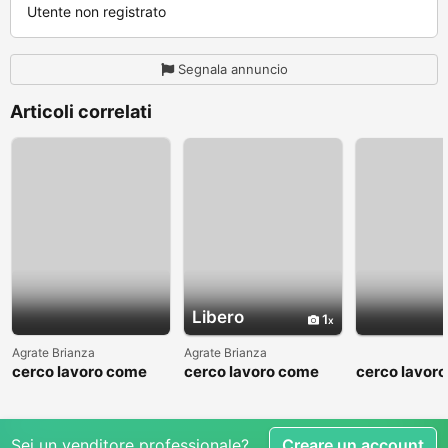
Utente non registrato
Segnala annuncio
Articoli correlati
Libero
1
Agrate Brianza
Agrate Brianza
cerco lavoro come
cerco lavoro come
cerco lavor
fattorino
commesso addetto
fattorino
reparti
Sei un venditore professionale?
Creare un account