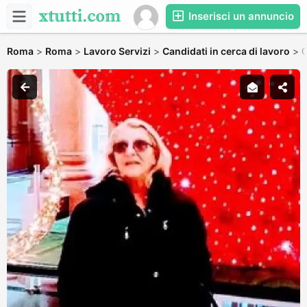
Inserisci un annuncio
Roma
>
Roma
>
Lavoro Servizi
>
Candidati in cerca di lavoro
>
C