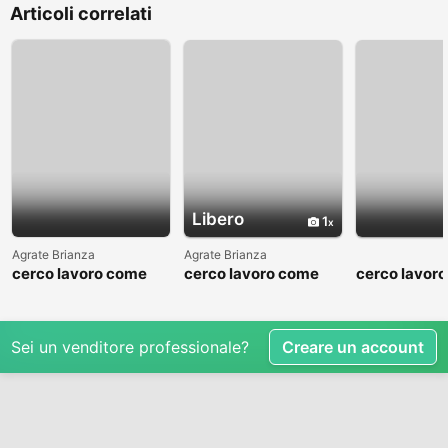
Articoli correlati
Libero
1
Agrate Brianza
Agrate Brianza
cerco lavoro come
cerco lavoro come
cerco lavor
fattorino
commesso addetto
fattorino
reparti
Sei un venditore professionale?
Creare un account