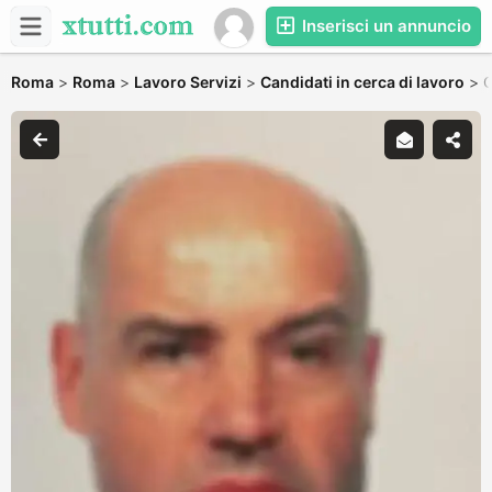
Inserisci un annuncio
Roma
>
Roma
>
Lavoro Servizi
>
Candidati in cerca di lavoro
>
C