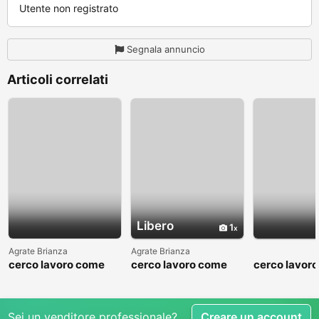
Utente non registrato
Segnala annuncio
Articoli correlati
Libero
1
Agrate Brianza
Agrate Brianza
cerco lavoro come
cerco lavoro come
cerco lavor
fattorino
commesso addetto
fattorino
reparti
Sei un venditore professionale?
Creare un account