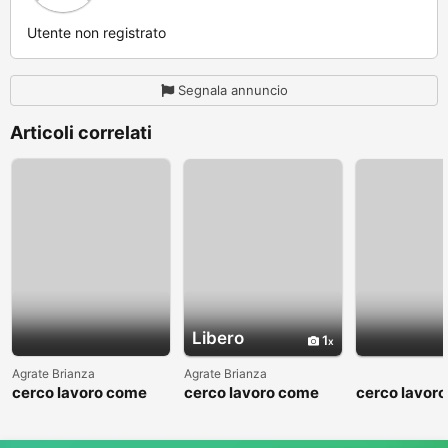
Utente non registrato
Segnala annuncio
Articoli correlati
Libero
1
Agrate Brianza
Agrate Brianza
cerco lavoro come
cerco lavoro come
cerco lavor
fattorino
commesso addetto
fattorino
reparti