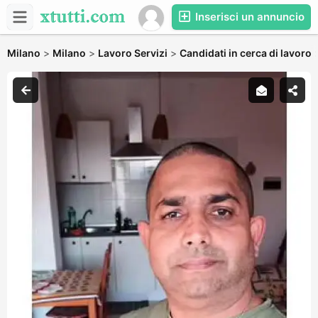
Inserisci un annuncio
Milano
>
Milano
>
Lavoro Servizi
>
Candidati in cerca di lavoro