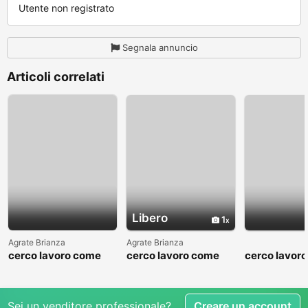
Utente non registrato
Segnala annuncio
Articoli correlati
Libero
1
Agrate Brianza
Agrate Brianza
cerco lavoro come
cerco lavoro come
cerco lavor
fattorino
commesso addetto
fattorino
reparti
Sei un venditore professionale?
Creare un account