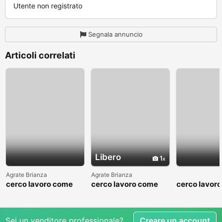
Utente non registrato
Segnala annuncio
Articoli correlati
Libero
1
Agrate Brianza
Agrate Brianza
cerco lavoro come
cerco lavoro come
cerco lavor
fattorino
commesso addetto
fattorino
reparti
Sei un venditore professionale?
Creare un account