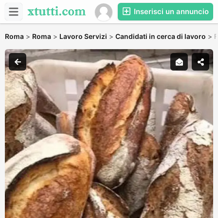
Inserisci un annuncio
Roma
>
Roma
>
Lavoro Servizi
>
Candidati in cerca di lavoro
>
F