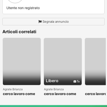
Utente non registrato
Segnala annuncio
Articoli correlati
Libero
1
Agrate Brianza
Agrate Brianza
cerco lavoro come
cerco lavoro come
cerco lavor
fattorino
commesso addetto
fattorino
reparti