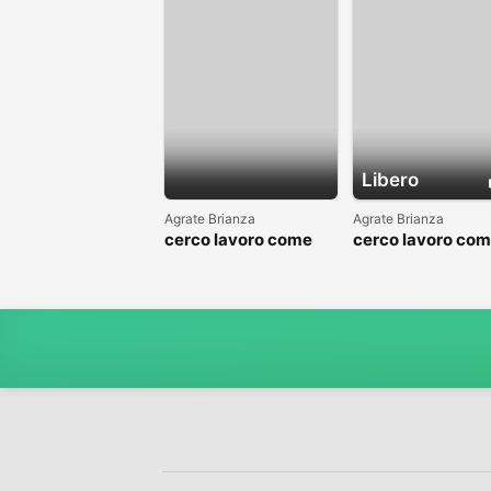
Libero
Agrate Brianza
Agrate Brianza
cerco lavoro come
cerco lavoro co
fattorino
commesso addet
reparti