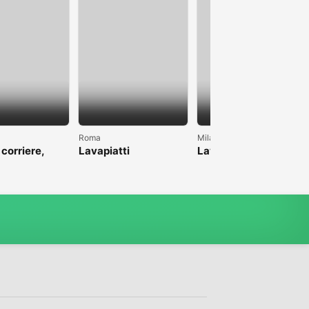
Roma
Milano
 corriere,
Lavapiatti
Lavoro come pulizie
anche magazzino