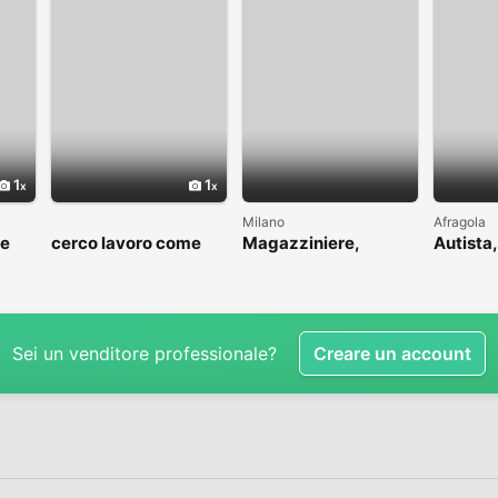
1
1
Milano
Afragola
me
cerco lavoro come
Magazziniere,
Autista,
to
fattorino
muratore, idraulico,
driver
ins.pannelli
Sei un venditore professionale?
Creare un account