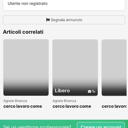
Utente non registrato
Segnala annuncio
Articoli correlati
Libero
1
Agrate Brianza
Agrate Brianza
cerco lavoro come
cerco lavoro come
cerco lavor
fattorino
commesso addetto
fattorino
reparti
Sei un venditore professionale?
Creare un account