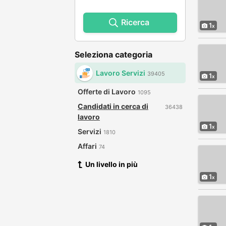
Ricerca
1
Seleziona categoria
Lavoro Servizi
39405
1
Offerte di Lavoro
1095
Candidati in cerca di
36438
lavoro
1
Servizi
1810
Affari
74
Un livello in più
1