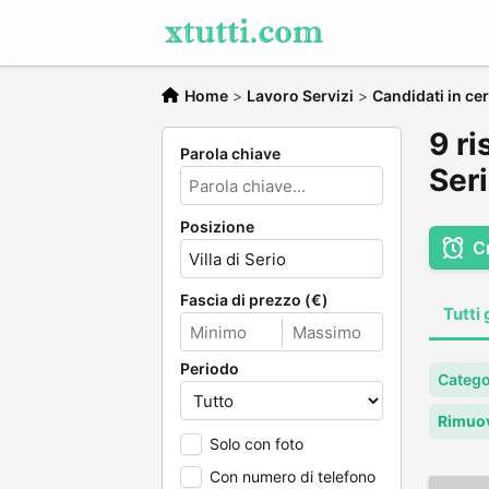
Home
>
Lavoro Servizi
>
Candidati in cer
9 ri
Parola chiave
Ser
Posizione
C
Fascia di prezzo (€)
Tutti 
Periodo
Categor
Rimuov
Solo con foto
Con numero di telefono