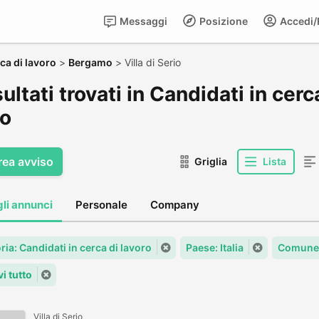
Messaggi
Posizione
Accedi/R
ca di lavoro
>
Bergamo
>
Villa di Serio
sultati trovati in Candidati in cerca
io
rea avviso
Griglia
Lista
gli annunci
Personale
Company
ia: Candidati in cerca di lavoro
Paese: Italia
Comune
i tutto
Villa di Serio