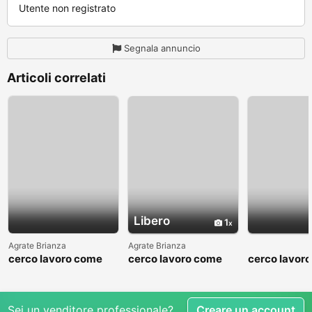
Utente non registrato
Segnala annuncio
Articoli correlati
Libero
1
Agrate Brianza
Agrate Brianza
cerco lavoro come
cerco lavoro come
cerco lavor
fattorino
commesso addetto
fattorino
reparti
Sei un venditore professionale?
Creare un account