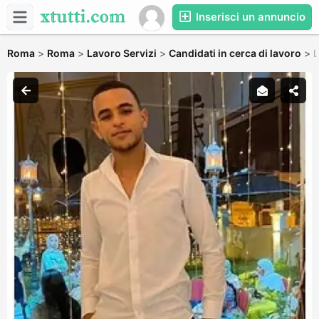
Inserisci un annuncio
Roma
>
Roma
>
Lavoro Servizi
>
Candidati in cerca di lavoro
>
L