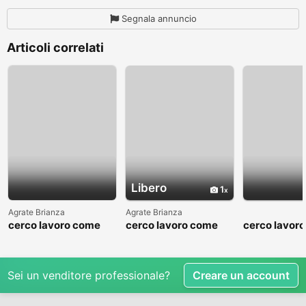
Segnala annuncio
Articoli correlati
Libero
1
Agrate Brianza
Agrate Brianza
cerco lavoro come
cerco lavoro come
cerco lavor
fattorino
commesso addetto
fattorino
reparti
Sei un venditore professionale?
Creare un account