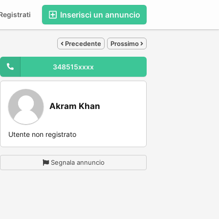
Inserisci un annuncio
egistrati
Precedente
Prossimo
348515xxxx
Akram Khan
Utente non registrato
Segnala annuncio