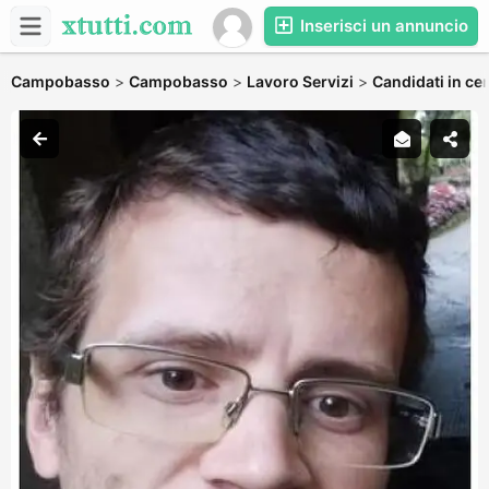
Inserisci un annuncio
Campobasso
>
Campobasso
>
Lavoro Servizi
>
Candidati in cer