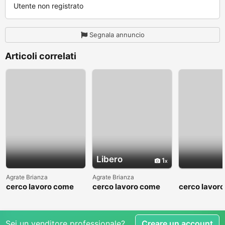
Utente non registrato
Segnala annuncio
Articoli correlati
Libero
1
Agrate Brianza
Agrate Brianza
cerco lavoro come
cerco lavoro come
cerco lavor
fattorino
commesso addetto
fattorino
reparti
Sei un venditore professionale?
Creare un account