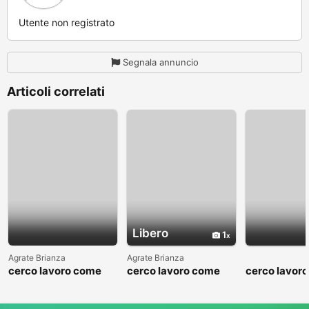
Utente non registrato
Segnala annuncio
Articoli correlati
Libero
1
Agrate Brianza
Agrate Brianza
cerco lavoro come
cerco lavoro come
cerco lavor
fattorino
commesso addetto
fattorino
reparti