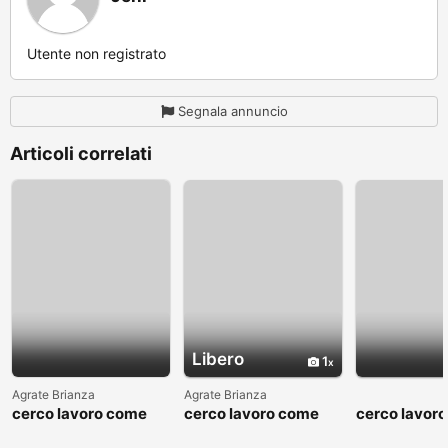
Utente non registrato
Segnala annuncio
Articoli correlati
Libero
1
Agrate Brianza
Agrate Brianza
cerco lavoro come
cerco lavoro come
cerco lavor
fattorino
commesso addetto
fattorino
reparti