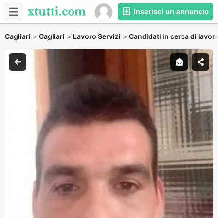
Inserisci un annuncio
Cagliari
>
Cagliari
>
Lavoro Servizi
>
Candidati in cerca di lavor