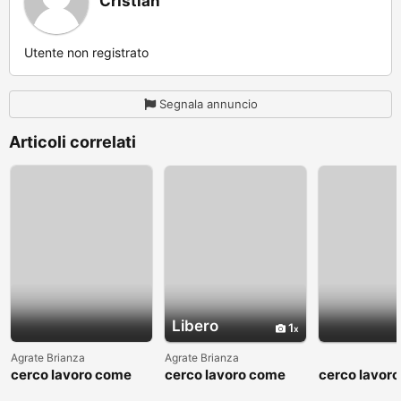
Cristian
Utente non registrato
Segnala annuncio
Articoli correlati
Libero
1
Agrate Brianza
Agrate Brianza
cerco lavoro come
cerco lavoro come
cerco lavor
fattorino
commesso addetto
fattorino