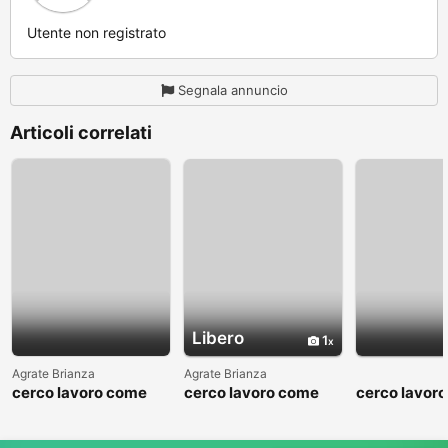
Utente non registrato
Segnala annuncio
Articoli correlati
Libero
1
Agrate Brianza
Agrate Brianza
cerco lavoro come
cerco lavoro come
cerco lavor
fattorino
commesso addetto
fattorino
reparti