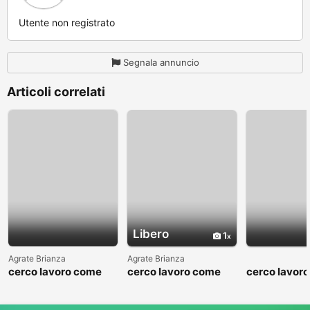
Utente non registrato
Segnala annuncio
Articoli correlati
Libero
1
Agrate Brianza
Agrate Brianza
cerco lavoro come
cerco lavoro come
cerco lavor
fattorino
commesso addetto
fattorino
reparti