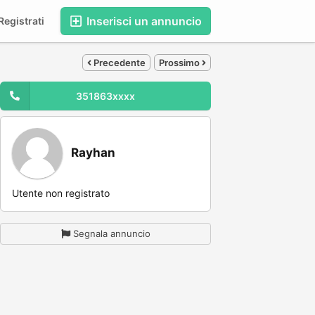
Inserisci un annuncio
egistrati
Precedente
Prossimo
351863xxxx
Rayhan
Utente non registrato
Segnala annuncio