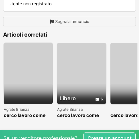
Utente non registrato
Segnala annuncio
Articoli correlati
Libero
1
Agrate Brianza
Agrate Brianza
cerco lavoro come
cerco lavoro come
cerco lavor
fattorino
commesso addetto
fattorino
reparti
Sei un venditore professionale?
Creare un account