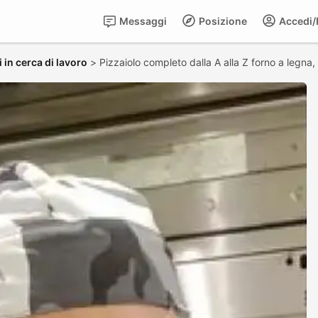
Messaggi
Posizione
Accedi/R
 in cerca di lavoro
>
Pizzaiolo completo dalla A alla Z forno a legna,