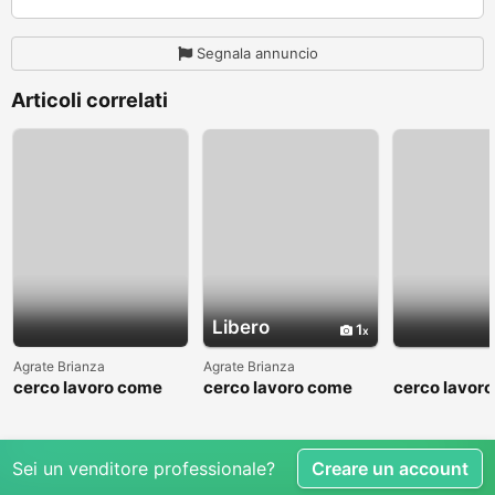
Segnala annuncio
Articoli correlati
Libero
1
Agrate Brianza
Agrate Brianza
cerco lavoro come
cerco lavoro come
cerco lavor
fattorino
commesso addetto
fattorino
reparti
Sei un venditore professionale?
Creare un account