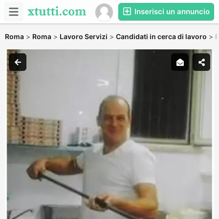
Inserisci un annuncio
Roma
>
Roma
>
Lavoro Servizi
>
Candidati in cerca di lavoro
>
P