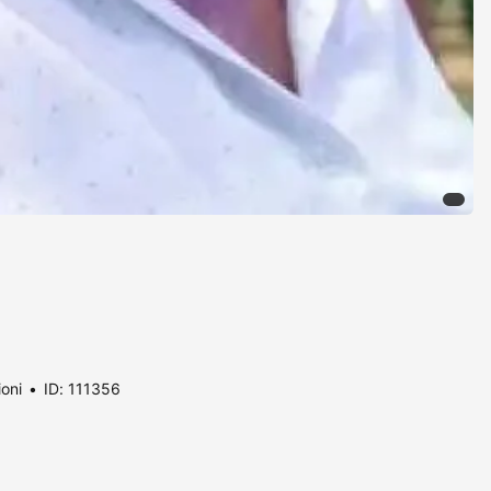
ioni
ID: 111356