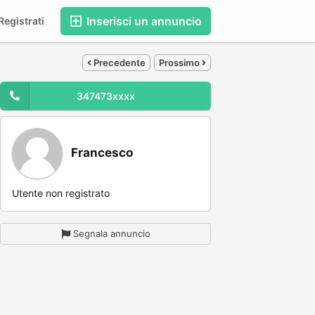
Inserisci un annuncio
egistrati
Precedente
Prossimo
347473xxxx
Francesco
Utente non registrato
Segnala annuncio