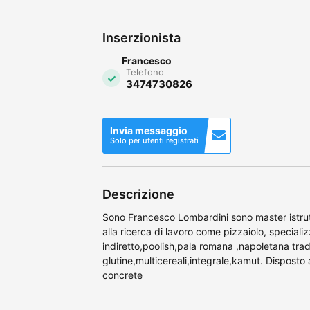
Inserzionista
Francesco
Telefono
3474730826
Invia messaggio
Solo per utenti registrati
Descrizione
Sono Francesco Lombardini sono master istrutt
alla ricerca di lavoro come pizzaiolo, specializz
indiretto,poolish,pala romana ,napoletana tra
glutine,multicereali,integrale,kamut. Disposto 
concrete