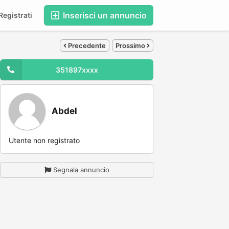
Inserisci un annuncio
egistrati
Precedente
Prossimo
351897xxxx
Abdel
Utente non registrato
Segnala annuncio