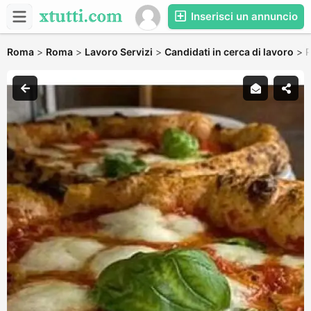
Inserisci un annuncio
Roma
>
Roma
>
Lavoro Servizi
>
Candidati in cerca di lavoro
>
P