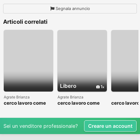
Segnala annuncio
Articoli correlati
Libero
1
Agrate Brianza
Agrate Brianza
cerco lavoro come
cerco lavoro come
cerco lavor
fattorino
commesso addetto
fattorino
reparti
Sei un venditore professionale?
Creare un account