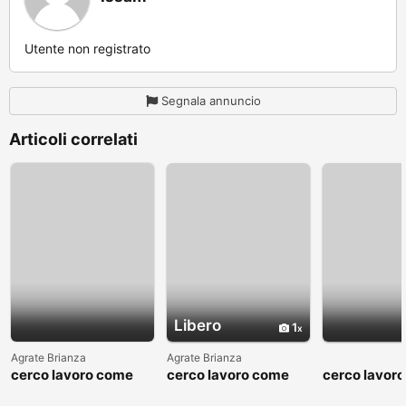
Utente non registrato
Segnala annuncio
Articoli correlati
Libero
1
Agrate Brianza
Agrate Brianza
cerco lavoro come
cerco lavoro come
cerco lavor
fattorino
commesso addetto
fattorino
reparti